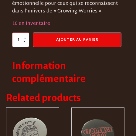
émotionnelle pour ceux qui se reconnaissent
dans l’univers de « Growing Worries ».
10 en inventaire
quantité
AJOUTER AU PANIER
de
I
SAID
RUN
Information
-
Macaron
complémentaire
Related products