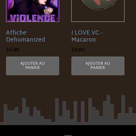
Affiche
I LOVE VC -
Dehumanized
Macaron
$
5.00
$
3.00
AJOUTER AU
AJOUTER AU
PANIER
PANIER