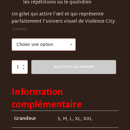
les répétitions ou le quotidien
Un gilet qui attire l’œil et qui représente
parfaitement l’univers visuel de Violence City.
Grandeur
quantité
AJOUTER AU PANIER
de
T-
Shirt
Dehumanized
Information
complémentaire
Grandeur
S, M, L, XL, XXL